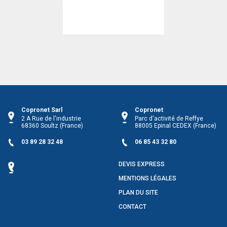
Allianz
Copronet Sarl
Copronet
2 A Rue de l'industrie
Parc d'activité de Reffye
68360
Soultz
(France)
88005
Epinal CEDEX
(France)
03 89 28 32 48
06 85 43 32 80
DEVIS EXPRESS
MENTIONS LÉGALES
PLAN DU SITE
CONTACT