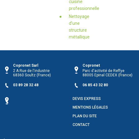
cuisine
professionnelle
Nettoyage
d’une
structure
métallique
Copronet Sarl
Copronet
2 A Rue de l'industrie
Parc d'activité de Reffye
68360
Soultz
(France)
88005
Epinal CEDEX
(France)
03 89 28 32 48
06 85 43 32 80
DEVIS EXPRESS
MENTIONS LÉGALES
PLAN DU SITE
CONTACT