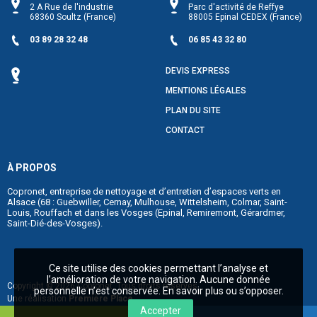
2 A Rue de l'industrie
Parc d'activité de Reffye
68360
Soultz
(France)
88005
Epinal CEDEX
(France)
03 89 28 32 48
06 85 43 32 80
DEVIS EXPRESS
MENTIONS LÉGALES
PLAN DU SITE
CONTACT
À PROPOS
Copronet, entreprise de nettoyage et d’entretien d’espaces verts en
Alsace (68 :
Guebwiller
,
Cernay
,
Mulhouse
,
Wittelsheim
,
Colmar
,
Saint-
Louis
,
Rouffach
et dans les Vosges (
Epinal
,
Remiremont
,
Gérardmer
,
Saint-Dié-des-Vosges
).
Ce site utilise des cookies permettant l’analyse et
l’amélioration de votre navigation. Aucune donnée
Copyright © 2026
Copronet
. Tous droits réservés.
personnelle n’est conservée.
En savoir plus ou s’opposer
.
Une réalisation
Première Place
Accepter